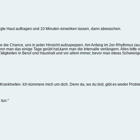
igte Haut auftragen und 10 Minuten einwirken lassen, dann abwaschen.
e die Chance, uns in jeder Hinsicht aufzupeppen. Am Anfang im 2er-Rhythmus (aus -
enn man das einige Tage geübt hat,kann man die Intervalle verlängern. Alles bit
ätigkeiten in Beruf und Haushalt und vor allem immer, bevor man etwas Schwierige
rankheiten. Ich kümmere mich um dich. Denn da, wo du bist, gibt es weder Probl
tun."