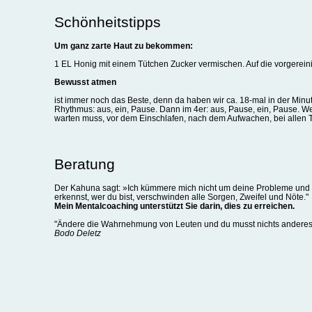
Schönheitstipps
Um ganz zarte Haut zu bekommen:
1 EL Honig mit einem Tütchen Zucker vermischen. Auf die vorgerein
Bewusst atmen
ist immer noch das Beste, denn da haben wir ca. 18-mal in der Minut
Rhythmus: aus, ein, Pause. Dann im 4er: aus, Pause, ein, Pause. W
warten muss, vor dem Einschlafen, nach dem Aufwachen, bei allen T
Beratung
Der Kahuna sagt: »Ich kümmere mich nicht um deine Probleme und K
erkennst, wer du bist, verschwinden alle Sorgen, Zweifel und Nöte."
Mein Mentalcoaching unterstützt Sie darin, dies zu erreichen.
"Ändere die Wahrnehmung von Leuten und du musst nichts anderes 
Bodo Deletz