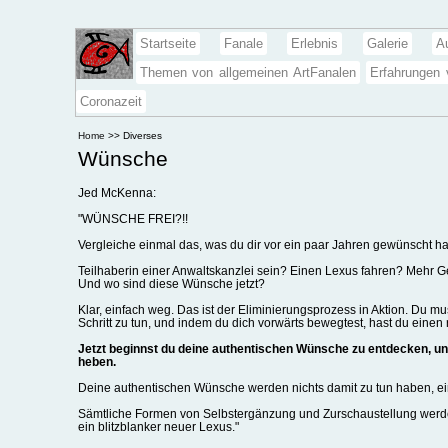
Startseite
Fanale
Erlebnis
Galerie
A
Themen von allgemeinen ArtFanalen
Erfahrungen
Coronazeit
Home
>> Diverses
Wünsche
Jed McKenna:
"WÜNSCHE FREI?!!
Vergleiche einmal das, was du dir vor ein paar Jahren gewünscht ha
Teilhaberin einer Anwaltskanzlei sein? Einen Lexus fahren? Mehr G
Und wo sind diese Wünsche jetzt?
Klar, einfach weg. Das ist der Eliminierungsprozess in Aktion. Du m
Schritt zu tun, und indem du dich vorwärts bewegtest, hast du einen 
Jetzt beginnst du deine authentischen Wünsche zu entdecken, und
heben.
Deine authentischen Wünsche werden nichts damit zu tun haben, ein 
Sämtliche Formen von Selbstergänzung und Zurschaustellung werden 
ein blitzblanker neuer Lexus."