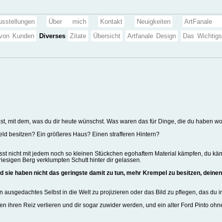
usstellungen
Über mich
Kontakt
Neuigkeiten
ArtFanale 
 von Kunden
Diverses
Zitate
Übersicht
Artfanale Design
Das Wichtigs
st, mit dem, was du dir heute wünschst. Was waren das für Dinge, die du haben wol
eld besitzen? Ein größeres Haus? Einen strafferen Hintern?
usst nicht mit jedem noch so kleinen Stückchen egohaftem Material kämpfen, du käm
riesigen Berg verklumpten Schutt hinter dir gelassen.
 sie haben nicht das geringste damit zu tun, mehr Krempel zu besitzen, deinen
ausgedachtes Selbst in die Welt zu projizieren oder das Bild zu pflegen, das du i
ihren Reiz verlieren und dir sogar zuwider werden, und ein alter Ford Pinto ohne